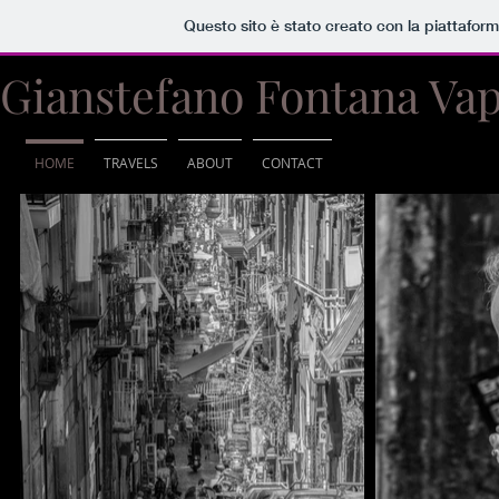
Questo sito è stato creato con la piattafor
Gianstefano Fontana Vap
HOME
TRAVELS
ABOUT
CONTACT